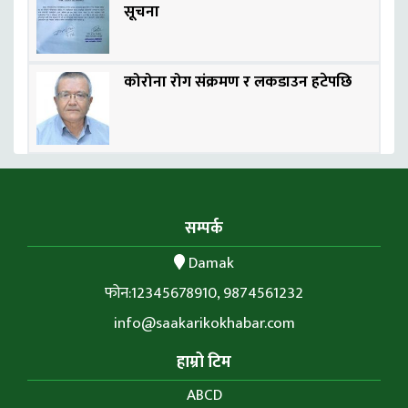
सूचना
कोरोना रोग संक्रमण र लकडाउन हटेपछि
सम्पर्क
Damak
फोन:12345678910, 9874561232
info@saakarikokhabar.com
हाम्रो टिम
ABCD