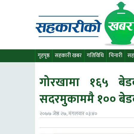
गृहपृष्ठ
सहकारी खबर
गतिविधि
चिनारी
सह
गोरखामा १६५ बेड
सदरमुकाममै १०० ब
२०७७ जेष्ठ २७, मंगलवार ०३:४०